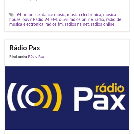
94 fm online
,
dance music
,
musica electrónica
,
musica
house
,
ouvir Rádio 94 FM
,
ouvir rádios online
,
radio
,
radio de
musica electronica
,
radios fm
,
radios na net
,
radios online
Rádio Pax
Filed under
Rádio Pax