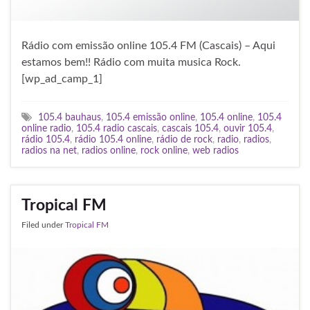
Rádio com emissão online 105.4 FM (Cascais) – Aqui
estamos bem!! Rádio com muita musica Rock.
[wp_ad_camp_1]
105.4 bauhaus
,
105.4 emissão online
,
105.4 online
,
105.4
online radio
,
105.4 radio cascais
,
cascais 105.4
,
ouvir 105.4
,
rádio 105.4
,
rádio 105.4 online
,
rádio de rock
,
radio
,
radios
,
radios na net
,
radios online
,
rock online
,
web radios
Tropical FM
Filed under
Tropical FM