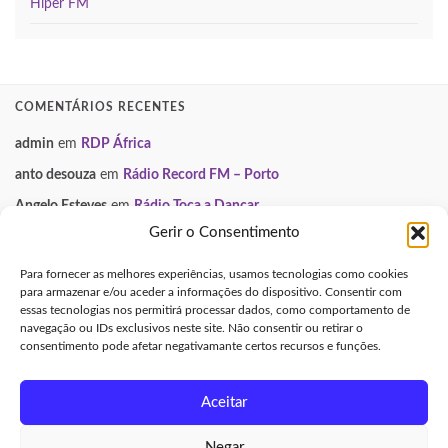
Hiper FM
COMENTÁRIOS RECENTES
admin
em
RDP África
anto desouza
em
Rádio Record FM – Porto
Angelo Esteves
em
Rádio Toca a Dançar
Gerir o Consentimento
Paulo Manuel
em
Smooth FM
Neuza
em
Gondomar Mix
Para fornecer as melhores experiências, usamos tecnologias como cookies
para armazenar e/ou aceder a informações do dispositivo. Consentir com
essas tecnologias nos permitirá processar dados, como comportamento de
INFORMAÇÃO LEGAL
navegação ou IDs exclusivos neste site. Não consentir ou retirar o
consentimento pode afetar negativamante certos recursos e funções.
Aviso Legal e Direitos de Autor
Política de Privacidade
Aceitar
Política de Cookies (UE)
Negar