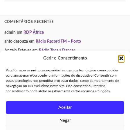
COMENTÁRIOS RECENTES
admin
em
RDP África
anto desouza
em
Rádio Record FM – Porto
Angelo Esteves
em
Rádio Toca a Dançar
Gerir o Consentimento
Paulo Manuel
em
Smooth FM
Neuza
em
Gondomar Mix
Para fornecer as melhores experiências, usamos tecnologias como cookies
para armazenar e/ou aceder a informações do dispositivo. Consentir com
essas tecnologias nos permitirá processar dados, como comportamento de
INFORMAÇÃO LEGAL
navegação ou IDs exclusivos neste site. Não consentir ou retirar o
consentimento pode afetar negativamante certos recursos e funções.
Aviso Legal e Direitos de Autor
Política de Privacidade
Aceitar
Política de Cookies (UE)
Negar
Made with
by
Graphene Themes
.