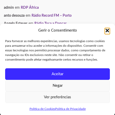
admin
em
RDP África
anto desouza
em
Rádio Record FM – Porto
Angelo Esteves
em
Rádio Toca a Dançar
Gerir o Consentimento
Paulo Manuel
em
Smooth FM
Neuza
em
Gondomar Mix
Para fornecer as melhores experiências, usamos tecnologias como cookies
para armazenar e/ou aceder a informações do dispositivo. Consentir com
essas tecnologias nos permitirá processar dados, como comportamento de
INFORMAÇÃO LEGAL
navegação ou IDs exclusivos neste site. Não consentir ou retirar o
consentimento pode afetar negativamante certos recursos e funções.
Aviso Legal e Direitos de Autor
Política de Privacidade
Aceitar
Política de Cookies (UE)
Negar
Made with
by
Graphene Themes
.
Ver preferências
Aviso Legal e Direitos de Autor
|
Política de Privacidade
|
Política de
Cookies (UE)
Política de Cookies
Política de Privacidade