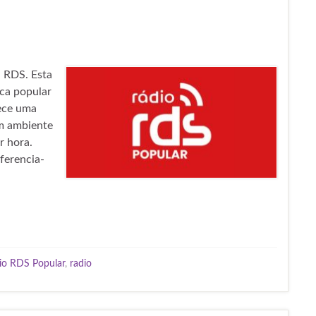
a RDS. Esta
ca popular
rece uma
um ambiente
r hora.
ferencia-
io RDS Popular
,
radio