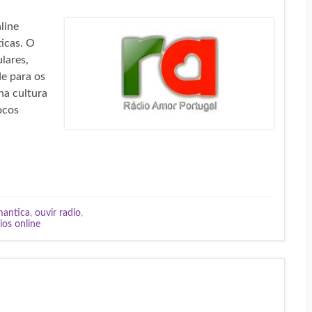
line
icas. O
lares,
e para os
na cultura
ocos
mantica
,
ouvir radio
,
os online