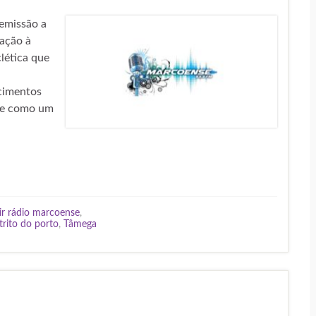
emissão a
ação à
lética que
cimentos
-se como um
ir rádio marcoense
,
strito do porto
,
Tâmega