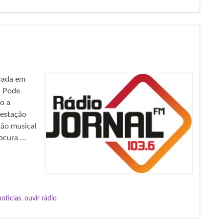
ocada em
. Pode
o a
 estação
ção musical
rocura …
noticias
,
ouvir rádio