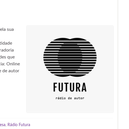
ela sua
tidade
radoria
des que
ia: Online
e de autor
esa
,
Rádio Futura