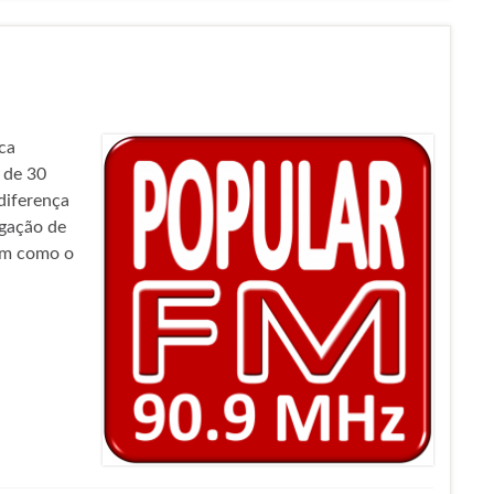
ca
 de 30
diferença
lgação de
em como o