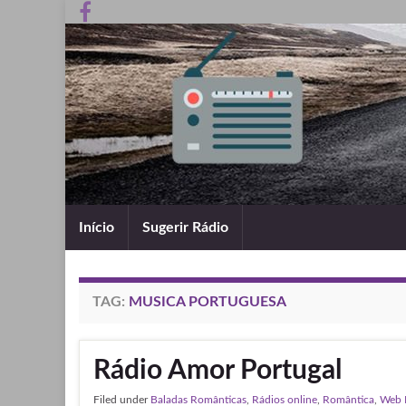
Início
Sugerir Rádio
TAG:
MUSICA PORTUGUESA
Rádio Amor Portugal
Filed under
Baladas Românticas
,
Rádios online
,
Romântica
,
Web 