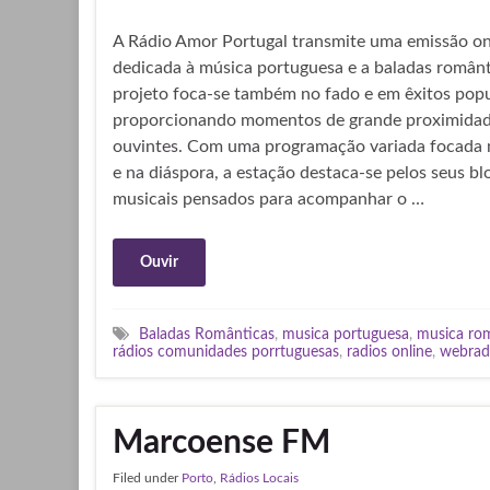
A Rádio Amor Portugal transmite uma emissão on
dedicada à música portuguesa e a baladas românt
projeto foca-se também no fado e em êxitos popu
proporcionando momentos de grande proximidad
ouvintes. Com uma programação variada focada 
e na diáspora, a estação destaca-se pelos seus bl
musicais pensados para acompanhar o …
Ouvir
Baladas Românticas
,
musica portuguesa
,
musica ro
rádios comunidades porrtuguesas
,
radios online
,
webradi
Marcoense FM
Filed under
Porto
,
Rádios Locais