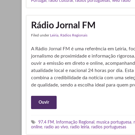
Portugal
,
radio cultural
,
radios portuguesas
,
web radio
Rádio Jornal FM
Filed under
Leiria
,
Rádios Regionais
A Rádio Jornal FM é uma referência em Leiria, f
jornalismo de proximidade e informação rigorosa
ouvir a emissão em direto e online, acompanhand
atualidade local e nacional 24 horas por dia. Esta
combina a credibilidade da notícia com uma sele
de qualidade, sendo a escolha ideal para quem p
Ouvir
97.4 FM
,
Informação Regional
,
musica portuguesa
,
online
,
radio ao vivo
,
radio leiria
,
radios portuguesas