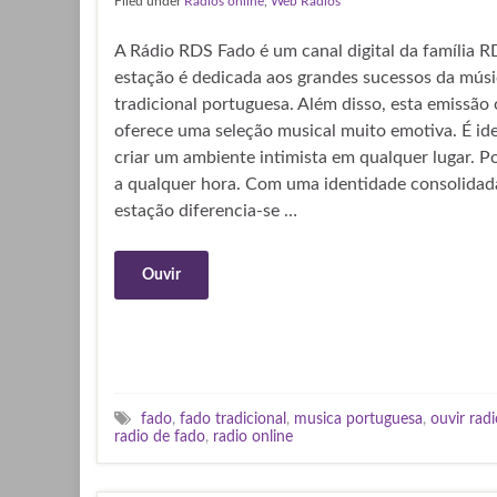
Filed under
Rádios online
,
Web Rádios
A Rádio RDS Fado é um canal digital da família R
estação é dedicada aos grandes sucessos da mús
tradicional portuguesa. Além disso, esta emissão 
oferece uma seleção musical muito emotiva. É ide
criar um ambiente intimista em qualquer lugar. P
a qualquer hora. Com uma identidade consolidada
estação diferencia-se …
Ouvir
fado
,
fado tradicional
,
musica portuguesa
,
ouvir radi
radio de fado
,
radio online