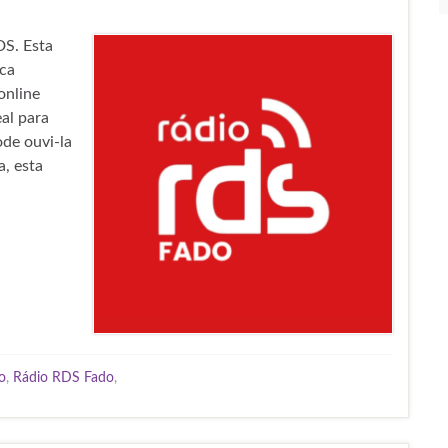
DS. Esta
ica
online
al para
ode ouvi-la
, esta
o
,
Rádio RDS Fado
,