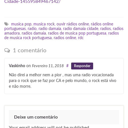
Cidade-145595849467142/
musica pop
,
musica rock
,
ouvir rádios online
,
rádios online
portuguesas
,
radio
,
radio damaia
,
radio damaia cidade
,
radios
,
radios
amadora
,
radios damaia
,
radios de musica pop portuguesa
,
radios
de musica rock portuguesa
,
radios online
,
rdc
1 comentário
Vaskinho
on
Fevereiro 11, 2018
#
Responder
Não direi a melhor nem a pior , mas uma radio vocacionada
para o rock que se faz por CA e pelo mundo, o rock está vivo
e não morre.
Deixe um comentário
Your email address will not be published.