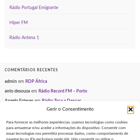
Rádio Portugal Emigrante
Hiper FM
Rádio Antena 1
COMENTÁRIOS RECENTES
admin
em
RDP África
anto desouza
em
Rádio Record FM – Porto
Angelo Esteves
em
Rádio Toca a Dançar
Gerir o Consentimento
Paulo Manuel
em
Smooth FM
Neuza
em
Gondomar Mix
Para fornecer as melhores experiências, usamos tecnologias como cookies
para armazenar e/ou aceder a informações do dispositivo. Consentir com
essas tecnologias nos permitirá processar dados, como comportamento de
INFORMAÇÃO LEGAL
navegação ou IDs exclusivos neste site. Não consentir ou retirar o