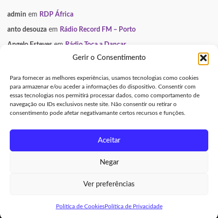
admin
em
RDP África
anto desouza
em
Rádio Record FM – Porto
Angelo Esteves
em
Rádio Toca a Dançar
Gerir o Consentimento
Paulo Manuel
em
Smooth FM
Neuza
em
Gondomar Mix
Para fornecer as melhores experiências, usamos tecnologias como cookies
para armazenar e/ou aceder a informações do dispositivo. Consentir com
essas tecnologias nos permitirá processar dados, como comportamento de
INFORMAÇÃO LEGAL
navegação ou IDs exclusivos neste site. Não consentir ou retirar o
consentimento pode afetar negativamante certos recursos e funções.
Aviso Legal e Direitos de Autor
Política de Privacidade
Aceitar
Política de Cookies (UE)
Negar
Made with
by
Graphene Themes
.
Ver preferências
Aviso Legal e Direitos de Autor
|
Política de Privacidade
|
Política de
Cookies (UE)
Política de Cookies
Política de Privacidade