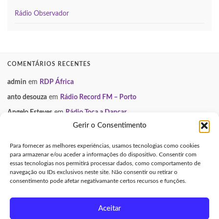
Rádio Observador
COMENTÁRIOS RECENTES
admin
em
RDP África
anto desouza
em
Rádio Record FM – Porto
Angelo Esteves
em
Rádio Toca a Dançar
Gerir o Consentimento
Paulo Manuel
em
Smooth FM
Neuza
em
Gondomar Mix
Para fornecer as melhores experiências, usamos tecnologias como cookies
para armazenar e/ou aceder a informações do dispositivo. Consentir com
essas tecnologias nos permitirá processar dados, como comportamento de
INFORMAÇÃO LEGAL
navegação ou IDs exclusivos neste site. Não consentir ou retirar o
consentimento pode afetar negativamante certos recursos e funções.
Aviso Legal e Direitos de Autor
Política de Privacidade
Aceitar
Política de Cookies (UE)