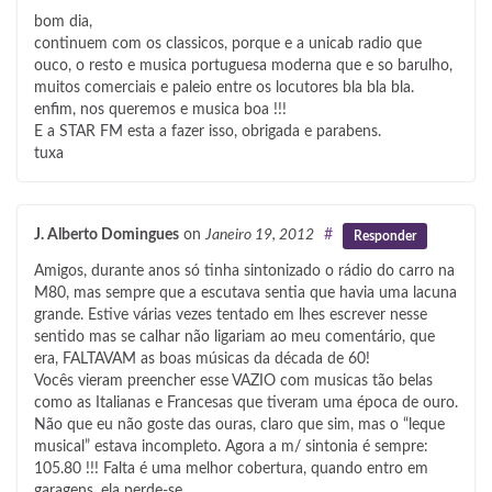
bom dia,
continuem com os classicos, porque e a unicab radio que
ouco, o resto e musica portuguesa moderna que e so barulho,
muitos comerciais e paleio entre os locutores bla bla bla.
enfim, nos queremos e musica boa !!!
E a STAR FM esta a fazer isso, obrigada e parabens.
tuxa
J. Alberto Domingues
on
Janeiro 19, 2012
#
Responder
Amigos, durante anos só tinha sintonizado o rádio do carro na
M80, mas sempre que a escutava sentia que havia uma lacuna
grande. Estive várias vezes tentado em lhes escrever nesse
sentido mas se calhar não ligariam ao meu comentário, que
era, FALTAVAM as boas músicas da década de 60!
Vocês vieram preencher esse VAZIO com musicas tão belas
como as Italianas e Francesas que tiveram uma época de ouro.
Não que eu não goste das ouras, claro que sim, mas o “leque
musical” estava incompleto. Agora a m/ sintonia é sempre:
105.80 !!! Falta é uma melhor cobertura, quando entro em
garagens, ela perde-se.