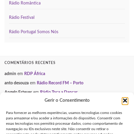
Rádio Romântica
Rádio Festival
Rádio Portugal Somos Nós
COMENTÁRIOS RECENTES
admin
em
RDP África
anto desouza
em
Rádio Record FM – Porto
Angelo Esteves
em
Rádio Toca a Dançar
Gerir o Consentimento
Paulo Manuel
em
Smooth FM
Neuza
em
Gondomar Mix
Para fornecer as melhores experiências, usamos tecnologias como cookies
para armazenar e/ou aceder a informações do dispositivo. Consentir com
essas tecnologias nos permitirá processar dados, como comportamento de
INFORMAÇÃO LEGAL
navegação ou IDs exclusivos neste site. Não consentir ou retirar o