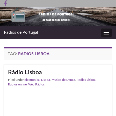
Rádios de Portugal
Toggl
navig
TAG:
RADIOS LISBOA
Rádio Lisboa
Filed under
Electrónica
,
Lisboa
,
Música de Dança
,
Rádios Lisboa
,
Rádios online
,
Web Rádios