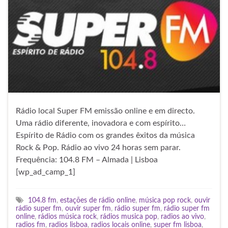
Rádio local Super FM emissão online e em directo.
Uma rádio diferente, inovadora e com espírito…
Espírito de Rádio com os grandes êxitos da música
Rock & Pop. Rádio ao vivo 24 horas sem parar.
Frequência: 104.8 FM – Almada | Lisboa
[wp_ad_camp_1]
104.8 fm
,
estações de rádio online
,
música pop rock
,
ouvir
rádio super fm
,
ouvir super fm
,
rádio super fm
,
rádio super fm
online
,
rádios música rock
,
rádios musica pop
,
radios ao vivo
,
radios fm
,
radios lisboa
,
radios locais online
,
super fm lisboa
,