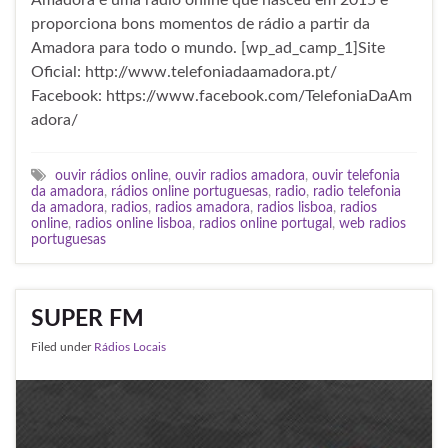
Amadora é uma rádio online que nasceu em 2015 e
proporciona bons momentos de rádio a partir da
Amadora para todo o mundo. [wp_ad_camp_1]Site
Oficial: http://www.telefoniadaamadora.pt/
Facebook: https://www.facebook.com/TelefoniaDaAm
adora/
ouvir rádios online
,
ouvir radios amadora
,
ouvir telefonia
da amadora
,
rádios online portuguesas
,
radio
,
radio telefonia
da amadora
,
radios
,
radios amadora
,
radios lisboa
,
radios
online
,
radios online lisboa
,
radios online portugal
,
web radios
portuguesas
SUPER FM
Filed under
Rádios Locais