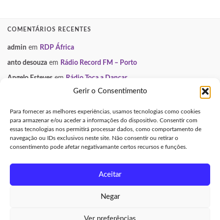
COMENTÁRIOS RECENTES
admin
em
RDP África
anto desouza
em
Rádio Record FM – Porto
Angelo Esteves
em
Rádio Toca a Dançar
Gerir o Consentimento
Paulo Manuel
em
Smooth FM
Neuza
em
Gondomar Mix
Para fornecer as melhores experiências, usamos tecnologias como cookies
para armazenar e/ou aceder a informações do dispositivo. Consentir com
essas tecnologias nos permitirá processar dados, como comportamento de
INFORMAÇÃO LEGAL
navegação ou IDs exclusivos neste site. Não consentir ou retirar o
consentimento pode afetar negativamante certos recursos e funções.
Aviso Legal e Direitos de Autor
Política de Privacidade
Aceitar
Política de Cookies (UE)
Negar
Made with
by
Graphene Themes
.
Ver preferências