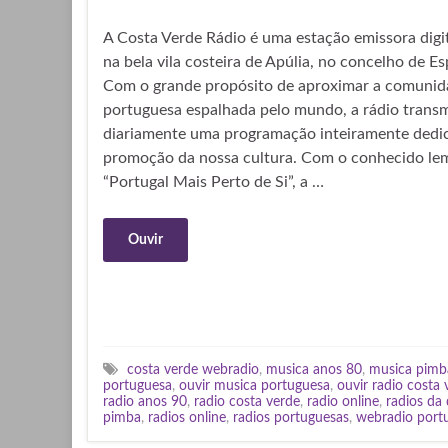
A Costa Verde Rádio é uma estação emissora digi
na bela vila costeira de Apúlia, no concelho de E
Com o grande propósito de aproximar a comunid
portuguesa espalhada pelo mundo, a rádio transm
diariamente uma programação inteiramente dedi
promoção da nossa cultura. Com o conhecido le
“Portugal Mais Perto de Si”, a …
Ouvir
costa verde webradio
,
musica anos 80
,
musica pimb
portuguesa
,
ouvir musica portuguesa
,
ouvir radio costa 
radio anos 90
,
radio costa verde
,
radio online
,
radios da
pimba
,
radios online
,
radios portuguesas
,
webradio port