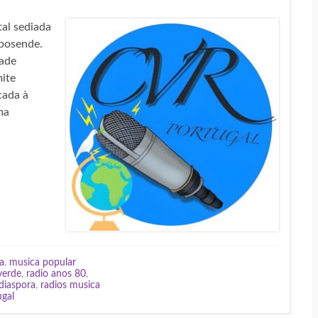
tal sediada
sposende.
ade
ite
cada à
ma
a
,
musica popular
verde
,
radio anos 80
,
 diaspora
,
radios musica
ugal