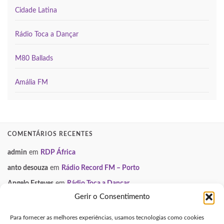
Cidade Latina
Rádio Toca a Dançar
M80 Ballads
Amália FM
COMENTÁRIOS RECENTES
admin
em
RDP África
anto desouza
em
Rádio Record FM – Porto
Angelo Esteves
em
Rádio Toca a Dançar
Gerir o Consentimento
Paulo Manuel
em
Smooth FM
Neuza
em
Gondomar Mix
Para fornecer as melhores experiências, usamos tecnologias como cookies