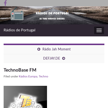
Rádios de Portugal
Toggl
navig
Rádio Jah Moment
DEFJAY.DE
TechnoBase FM
Filed under
Rádios Europa
,
Techno