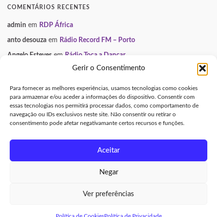
COMENTÁRIOS RECENTES
admin
em
RDP África
anto desouza
em
Rádio Record FM – Porto
Angelo Esteves
em
Rádio Toca a Dançar
Gerir o Consentimento
Paulo Manuel
em
Smooth FM
Neuza
em
Gondomar Mix
Para fornecer as melhores experiências, usamos tecnologias como cookies
para armazenar e/ou aceder a informações do dispositivo. Consentir com
essas tecnologias nos permitirá processar dados, como comportamento de
INFORMAÇÃO LEGAL
navegação ou IDs exclusivos neste site. Não consentir ou retirar o
consentimento pode afetar negativamante certos recursos e funções.
Aviso Legal e Direitos de Autor
Política de Privacidade
Aceitar
Política de Cookies (UE)
Negar
Made with
by
Graphene Themes
.
Ver preferências
Aviso Legal e Direitos de Autor
|
Política de Privacidade
|
Política de
Cookies (UE)
Política de Cookies
Política de Privacidade