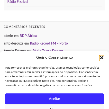
Rádio Festival
COMENTÁRIOS RECENTES
admin
em
RDP África
anto desouza
em
Rádio Record FM – Porto
Angelo Esteves
em
Rádio Toca a Dançar
Gerir o Consentimento
Paulo Manuel
em
Smooth FM
Neuza
em
Gondomar Mix
Para fornecer as melhores experiências, usamos tecnologias como cookies
para armazenar e/ou aceder a informações do dispositivo. Consentir com
essas tecnologias nos permitirá processar dados, como comportamento de
INFORMAÇÃO LEGAL
navegação ou IDs exclusivos neste site. Não consentir ou retirar o
consentimento pode afetar negativamante certos recursos e funções.
Aviso Legal e Direitos de Autor
Política de Privacidade
Aceitar
Política de Cookies (UE)