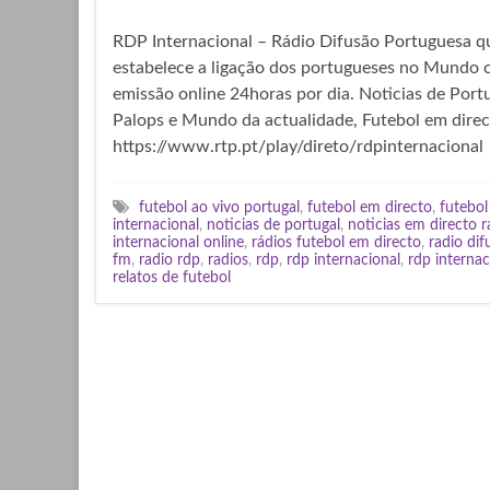
RDP Internacional – Rádio Difusão Portuguesa q
estabelece a ligação dos portugueses no Mundo
emissão online 24horas por dia. Noticias de Portu
Palops e Mundo da actualidade, Futebol em direct
https://www.rtp.pt/play/direto/rdpinternacional
futebol ao vivo portugal
,
futebol em directo
,
futebol
internacional
,
noticias de portugal
,
noticias em directo r
internacional online
,
rádios futebol em directo
,
radio di
fm
,
radio rdp
,
radios
,
rdp
,
rdp internacional
,
rdp internac
relatos de futebol