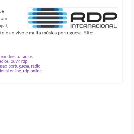
ue
 com
gal,
o e ao vivo e muita música portuguesa. Site:
 em directo rádios
,
adios
,
ouvir rdp
fusao portuguesa
,
radio
ional online
,
rdp online
,