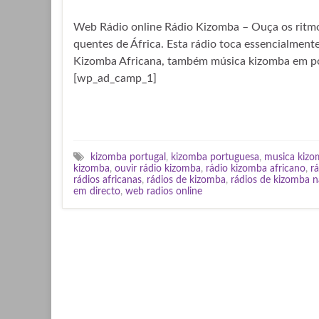
Web Rádio online Rádio Kizomba – Ouça os ritm
quentes de África. Esta rádio toca essencialment
Kizomba Africana, também música kizomba em p
[wp_ad_camp_1]
kizomba portugal
,
kizomba portuguesa
,
musica kizo
kizomba
,
ouvir rádio kizomba
,
rádio kizomba africano
,
r
rádios africanas
,
rádios de kizomba
,
rádios de kizomba n
em directo
,
web radios online