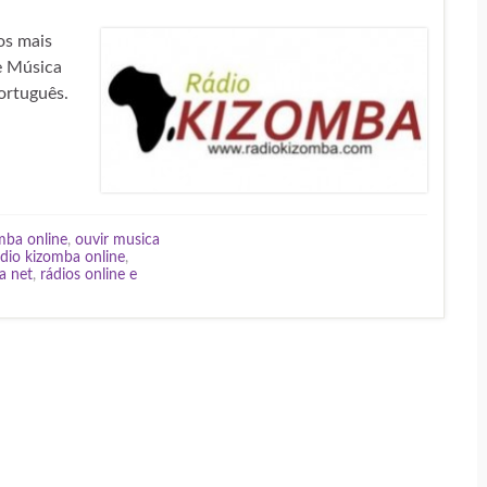
os mais
e Música
ortuguês.
mba online
,
ouvir musica
ádio kizomba online
,
a net
,
rádios online e