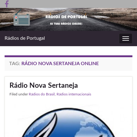
Rádios de Portugal
Toggl
navig
TAG:
RÁDIO NOVA SERTANEJA ONLINE
Rádio Nova Sertaneja
Filed under
Rádios do Brasil
,
Rádios internacionais