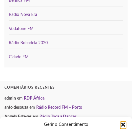
Benfica FM
Rádio Nova Era
Vodafone FM
Rádio Bobadela 2020
Cidade FM
COMENTÁRIOS RECENTES
admin
em
RDP África
anto desouza
em
Rádio Record FM – Porto
Angelo Esteves
em
Rádio Toca a Dançar
Gerir o Consentimento
Paulo Manuel
em
Smooth FM