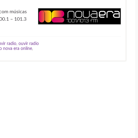
 com músicas
00.1 – 101.3
vir radio
,
ouvir radio
o nova era online
,