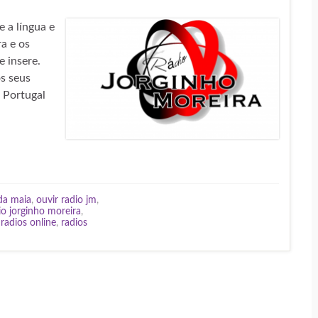
 a língua e
ra e os
e insere.
s seus
e Portugal
 da maia
,
ouvir radio jm
,
io jorginho moreira
,
,
radios online
,
radios