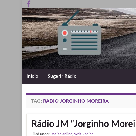
Início
Sugerir Rádio
TAG:
RADIO JORGINHO MOREIRA
Rádio JM “Jorginho Morei
Filed under
Rádios online
,
Web Rádios