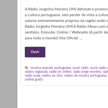
A Rádio Jorginho Moreira (JM) defende e promove
a cultura portuguesa, sem perder de vista a cultu
valores eminentemente próprios da região onde s
Rádio Jorginho Moreira (JM) A Rádio Mexe com o
sentidos. Emissão: Online / Webradio (A partir d
para todo o mundo) Site Oficial: …
Ouvir
musica popular portuguesa
,
ouvir radio
,
ouvir radio
rádios regionais
,
radio jm online
,
radio jorge moreira
,
rad
radio maia
,
radios ao vivo
,
radios de musica portuguesa
online gratis