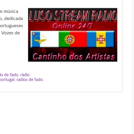
m música
o, dedicada
portugueses
 Vozes de
io de fado
,
rádio
portugal
,
radios de fado
,