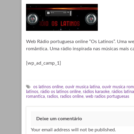
Web Rádio portuguesa online “Os Latinos”. Uma web
romântica. Uma rádio inspirada nas músicas mais c
[wp_ad_camp_1]
os latinos online
,
ouvir musica latina
,
ouvir musica rom
latinos
,
rádio os latinos online
,
rádios karaoke
,
rádios latin
romantica
,
radios
,
radios online
,
web radios portuguesas
Deixe um comentário
Your email address will not be published.